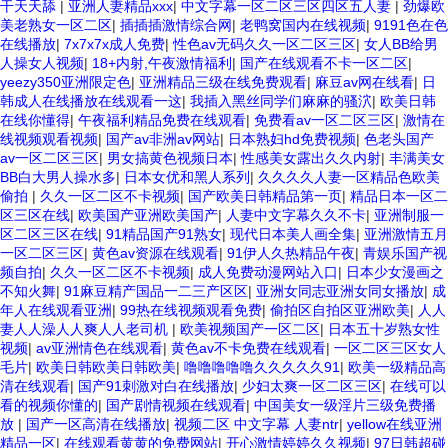
干天天舔
|
亚洲人妻精品xxx
|
中文字幕一区二区三区四区五人妻
|
劲爆欧
美老熟女一区二区
|
插插插激情综合网
|
老鸭窝国内在线视频
|
9191色在色
在线播放
|
7x7x7x成人免费
|
性色av无码久久一区二区三区
|
女人BB给男
人操女人视频
|
18+内射,午夜激情福利
|
国产在线观看不卡一区二区
|
yeezy350亚洲限定色
|
亚洲精品三级在线免费观看
|
麻豆av网在线看
|
日
韩成人在线播放在线观看一这
|
我插入黑丝同学们麻麻的骚泬
|
欧美日韩
在线你懂得
|
午夜福利精品免费在线观看
|
免费看av一区二区三区
|
激情在
线视频观看视频
|
国产av非洲av网站
|
日本熟妇hd免费视频
|
色老头国产
av一区二区三区
|
男女搞黄色视频日本
|
性感美女露出久久内射
|
丰满美女
BB白大男人操水多
|
日本女优和黑人系列
|
久久久久人妻一区精品色欧美
偷拍
|
久久一区二区不卡视频
|
国产欧美日韩精品第一页
|
精品日本一区二
区三区在线
|
欧美国产亚洲欧美国产
|
人妻中文字幕久久不卡
|
亚洲制服一
区二区三区在线
|
91精品国产91熟女
|
现代日本美人画全集
|
亚洲激情五月
一区二区三区
|
黄色av资源在线观看
|
91伊人久热精品午夜
|
青娱乐国产视
频自拍
|
久久一区二区不卡视频
|
成人免费动漫网站入口
|
日本少女漫画之
不知火舞
|
91麻豆精产国品一二三产区区
|
亚洲女同志亚洲女同女播放
|
成
年人在线观看亚洲
|
99热在线视频观看免费
|
偷拍区自拍区亚洲欧美
|
人人
妻人人澡人人爽人人老司机
|
欧美视频国产一区二区
|
日本五十岁熟女性
视频
|
av亚洲情色在线观看
|
黄色av不卡免费在线观看
|
一区二区三区女人
毛片
|
欧美日韩欧美日韩欧美
|
噜噜噜噜噜久久久久久91
|
欧美一级精品高
清在线观看
|
国产91刺激对白在线播放
|
少妇太爽一区二区三区
|
在线可以
看的视频你懂的
|
国产剧情视频在线观看
|
中国美女一级淫片三级免费播
放
|
国产一区高清在线播放
|
视频二区 中文字幕 人妻ntr
|
yellow在线亚洲
精品一区
|
在线观看黄黄的免费网站
|
开心激情婷婷久久视频
|
97日韩超碰