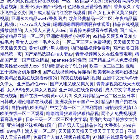
放
|
成人美女视频免费在线观看
|
一区二区精品av在线
|
免费观看高清欧美
黄篇视频
|
亚洲+欧美+国产+综合+
|
色狠狠亚洲爱综合国产
|
香蕉放久了有
小飞虫怎么办
|
国产成人精品怡红院在线观看
|
国产,又粗又长又黄又爽的
视频
|
亚洲永久精品ww47香蕉图片
|
欧美经典精品一区二区
|
午夜精品福
利视频tv
|
7x7x7x成人免费
|
嗯嗯嗯嗯啊啊啊啊啊在线观看
|
精品在线视频
播放你懂的
|
人人澡人人妻人人dvd
|
青青操免费观看在线视频
|
国产成人
高清精品亚洲一区二区
|
亚洲欧洲另类小说图片
|
99精品又硬又爽又粗少
妇毛片
|
看女人18禁一毛片久久
|
一区二区三区人免费视频
|
天天插天天日
天天插天天日
|
美女张腿让男人捅爽
|
鸡巴抽插视频免费看
|
国产欧美日韩
精品第一页
|
国产精品诱惑自拍夫妻av
|
青青视频网久久在线免费观看
|
精
品国产第一国产综合精品
|
japanese女同性恋
|
国产精品成年人免费视频
|
欧美性受xxx黑人xxx
|
91轻吻蓝衣女子51分钟
|
欧美一区二区三区,视频
|
五十路熟女俱乐部hd
|
国产在线视频网站你懂得
|
欧美老熟女老熟妇极品
|
欧美精品视频在线观看你懂的
|
深夜在线看福利视频
|
亚洲中文无码AV永
久伊人
|
亚洲熟妇性xxxx
|
国产又粗又硬又爽又黄
|
青青操视频在线天天观
看
|
女人BB给男人操女人视频
|
亚洲网址在线免费观看
|
成人中文字幕息子
在线视频
|
国产在线一级特黄aa大片3
|
久久婷婷精品一区二区三区日本
|
日韩成人理伦电影在线观看
|
亚洲欧美日韩国产一级
|
精品91自产拍在线
观看
|
自拍偷拍,欧美精品
|
中文字幕一区二区福利导航
|
偷拍另类激情17c
|
欧美在线一区二区观看
|
噜噜噜躁狠狠躁狠狠精品视
|
两个人免费视频观
看高清免费
|
日韩三级一区二区三区中文字幕
|
用我的大鸡巴操熟女大浪
逼
|
亚洲制服丝袜福利91国产
|
国产男人天堂精品在线
|
大香蕉伊人99在
线
|
99精品丰满人妻一区二区
|
天天舔天天操天天摸天天干天天日
|
亚洲
男人天堂在线网
|
免费国产人做人视频在线观看
|
97韩剧在线观看免费
|
天