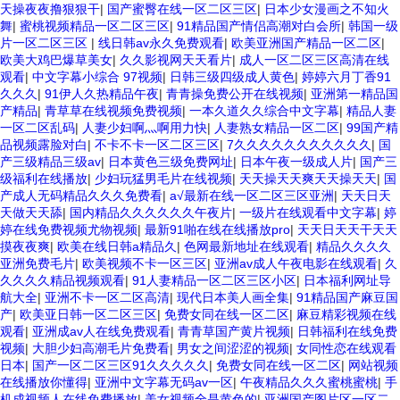
天操夜夜撸狠狠干
|
国产蜜臀在线一区二区三区
|
日本少女漫画之不知火
舞
|
蜜桃视频精品一区二区三区
|
91精品国产情侣高潮对白会所
|
韩国一级
片一区二区三区
|
线日韩av永久免费观看
|
欧美亚洲国产精品一区二区
|
欧美大鸡巴爆草美女
|
久久影视网天天看片
|
成人一区二区三区高清在线
观看
|
中文字幕小综合 97视频
|
日韩三级四级成人黄色
|
婷婷六月丁香91
久久久
|
91伊人久热精品午夜
|
青青操免费公开在线视频
|
亚洲第一精品国
产精品
|
青草草在线视频免费视频
|
一本久道久久综合中文字幕
|
精品人妻
一区二区乱码
|
人妻少妇啊灬啊用力快
|
人妻熟女精品一区二区
|
99国产精
品视频露脸对白
|
不卡不卡一区二区三区
|
7久久久久久久久久久久久
|
国
产三级精品三级av
|
日本黄色三级免费网址
|
日本午夜一级成人片
|
国产三
级福利在线播放
|
少妇玩猛男毛片在线视频
|
天天操天天爽天天操天天
|
国
产成人无码精品久久久免费看
|
a√最新在线一区二区三区亚洲
|
天天日天
天做天天舔
|
国内精品久久久久久久午夜片
|
一级片在线观看中文字幕
|
婷
婷在线免费视频尤物视频
|
最新91啪在线在线播放pro
|
天天日天天干天天
摸夜夜爽
|
欧美在线日韩a精品久
|
色网最新地址在线观看
|
精品久久久久
亚洲免费毛片
|
欧美视频不卡一区三区
|
亚洲av成人午夜电影在线观看
|
久
久久久久精品视频观看
|
91人妻精品一区二区三区小区
|
日本福利网址导
航大全
|
亚洲不卡一区二区高清
|
现代日本美人画全集
|
91精品国产麻豆国
产
|
欧美亚日韩一区二区三区
|
免费女同在线一区二区
|
麻豆精彩视频在线
观看
|
亚洲成av人在线免费观看
|
青青草国产黄片视频
|
日韩福利在线免费
视频
|
大胆少妇高潮毛片免费看
|
男女之间涩涩的视频
|
女同性恋在线观看
日本
|
国产一区二区三区91久久久久久
|
免费女同在线一区二区
|
网站视频
在线播放你懂得
|
亚洲中文字幕无码av一区
|
午夜精品久久久蜜桃蜜桃
|
手
机成视频人在线免费播放
|
美女视频全是黄色的
|
亚洲国产图片区一区二