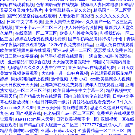
网站在线观看视频
|
色拍国语偷拍在线视频
|
被侮辱人妻日本电影
|
99精品
又硬又爽又粗少妇毛片
|
中文字幕精品人妻久久边
|
精品国产一区二区亚
洲
|
国产999星空传媒在线观看
|
人妻女教师i沉沦记
|
久久久久久久久久一
区
|
日本 中文字幕 欧美
|
亚洲大美臀天堂网av
|
久久国产一区二区三区高
清视频
|
亚洲不卡av一区二区三区
|
伊人婷婷综合激情网
|
最新男人天堂久
久精品
|
在线高清一区二区三区
|
欧美人与兽黄色录像
|
别揉我奶头一区二
区三区
|
婷婷在线免费视频尤物视频
|
国产牛奶粉品牌排行榜前十名
|
青娱
乐午夜福利在线观看视频
|
182tv午夜免费福利精品
|
亚洲人免费在线观看
|
欧美黄页视频免费在线观看
|
亚洲av乱码一二三区
|
瑟瑟爱成人免费在线
|
韩日三级中文字幕的
|
神马手机视频在线观看
|
丰满白嫩少妇呻吟高潮在
线
|
亚洲精品午夜综合在线
|
天天操夜夜撸狠狠干
|
韩国民间高潮内射播
放
|
无码精品久久久久人妻中字中文
|
亚洲综合av在线观看免费
|
五月天欧
美激情视频免费观看
|
大肉捧一进一出好爽视频
|
在线观看视频探花精品
婷婷
|
男女啪啪啪床上视频
|
激情视频 人妻 少妇
|
xxx欧美插爽多人视频
|
天天日夜夜干天天操
|
亚洲新声在线免费观看
|
成年人在线观看亚洲
|
亚洲
熟女乱色一区二区三区丝袜
|
欧美日韩午夜中文字幕一区
|
精品视频中文
字幕天码
|
国产精品大片在线观看
|
国内自拍真实伦在线观看
|
日韩中文字
幕在线播放视频
|
中国日韩欧美一级片
|
资源站在线观看免费av17c
|
久久
久xxxxcb久久久99
|
亚洲欧美日韩制服诱惑国内
|
思思久久这里只有精品
|
九色 91 国产视频在线
|
色老头国产av一区二区三区
|
免费福利在线视频网
址观看
|
aaassscom男人天堂
|
日韩欧美视频不卡一区
|
亚洲视频一区在线
最新观看
|
国产精品白浆大屁股一区二区三
|
7777777亚洲成a人片
|
国产
精品高潮呻吟av蜜臀
|
亚洲av日韩av奶水
|
91蜜臀精品一区二区三区
|
国