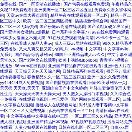
免费在线
|
国产一区高清在线播放
|
国产宅男在线观看免费观
|
午夜精品久
久秘?18免费观看
|
亚洲美洲一区二区三区四区五区
|
免费永久看女裸体网
站
|
天堂av在线大香蕉观看
|
精品午夜在线观看视频一区二区
|
精品一区二
区三区中文
|
欧美一区二区三区四区视频
|
插插插激情综合网
|
精品国产一
区二区三区无码孕妇
|
国产粉嫩av高清在线观看
|
国产又粗又硬又爽又黄
|
国产亚洲美女激情口爆吞精
|
日本系列中文字幕77
|
av在线免费网站观看
|
日本少女漫画之不知火舞
|
91在线免费观看视频高清
|
不卡不卡一区二区
三区
|
在线看成人精品人妻av
|
成人三级av网站在线观看
|
99久久精品毛片
免费播放
|
又大又爽又粗又黄少妇毛片
|
va视频 中文字幕
|
中文字幕av熟
女系列
|
国产精品综合系列av
|
69国产亚洲精品成人av久久
|
中文字幕亚洲
天堂久久
|
国产老鸭窝在线观看
|
欧美丰满熟妇bbbbbb
|
青青草小视频在
线播放
|
56porm在线视频
|
亚洲国产精品自产拍在线观看
|
亚洲s色大片在
线观看
|
天天操天天色天天综合网
|
日韩精品系列在线观看
|
领导不让我断
奶他要接着吃
|
春色精品久久一区二区三区四区
|
亚洲一区久久免费视频
|
yy444444成人免费视频
|
国产剧情视频在线观看
|
日韩欧美系列第一页
|
天天操,天天爽,天天干
|
亚洲综合国产中文色婷婷
|
年轻夫妻免费伦理夫妻
性生活
|
天天操天天爽天天操天天
|
男人把女人操出白浆视频
|
久久综合色
一免费看
|
在线观看电视剧一生只爱你
|
国产网站在线观看一区二区
|
曰韩
中文字幕在线视频
|
蜜桃成人在线观看网址
|
对邻居人妻下春药中文字幕
|
一区二区三区人免费视频
|
jk漫画在线观看一区二区
|
高清日韩av在线观
看
|
中文字幕在线中文字幕在线中三区
|
一区二区三区久久精品
|
亚洲无码
成人福利视频
|
亚洲国产精品日本视频
|
97视频97视频在线
|
涩涩网站免费
在线看
|
人妻少妇视频在线播放
|
日韩在线电影一区二区三区
|
自由xxx西