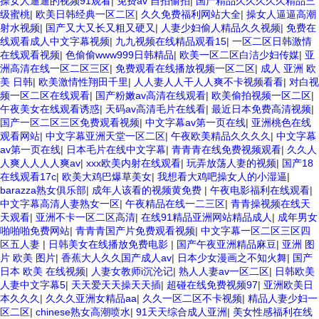
操女人逼逼的视频91观看
|
免费av 自拍偷拍
|
国产精品久久久久久精品三
级蜜桃
|
欧美日韩经典一区二区
|
久久免费福利网站大全
|
操女人逼逼高潮
射水视频
|
国产又大又长又粗又硬又
|
人妻少妇偷人精品久久视频
|
免费在
线观看成人中文字幕视频
|
九九视频在线精品观看15
|
一区二区日韩激情
在线观看视频
|
色偷偷www999日韩精品
|
欧美一区二区白洁少妇传媒
|
亚
洲高清在线一区二区三区
|
免费观看在线播放视频一区二区
|
成人 亚洲 欧
美 日韩
|
欧美激情性翔田千里
|
人人妻人人干人人爽不卡视频看看
|
对白视
频一区二区在线观看
|
国产粉嫩av高清在线观看
|
欧美偷拍视频一区二区
|
午夜美女在线观看诱惑
|
天码av高清毛片在线看
|
最近日本免费高清视频
|
国产一区二区三区免费观看视频
|
中文字幕av第一页在线
|
亚洲桃色在线
观看网站
|
中文字幕亚洲天堂一区二区
|
午夜欧美精品久久久久
|
中文字幕
av第一页在线
|
日本毛片在线中文字幕
|
青青青在线免费视频观看
|
久久人
人爽人人人人爽av
|
xxx欧美内射在线观看
|
玩弄放荡人妻的视频
|
国产18
在线观看17c
|
欧美大鸡巴爆草美女
|
我想看大鸡吧操女人的小湿逼
|
barazza熟女俱乐部
|
成年人该看的视频黄免费
|
午夜电影福利在线观看
|
中文字幕高清人妻熟女一区
|
午夜精品在线一二三区
|
青青操视频在线天
天观看
|
亚洲不卡一区二区高清
|
在线91精品亚洲网站精品成人
|
成年男女
啪啪啪免费网站
|
青青青国产片免费观看视频
|
中文字幕一区二区三区四
区五人妻
|
日韩美女在线播放免费电影
|
国产午夜亚洲精品麻豆
|
亚洲 图
片 欧美 图片
|
香蕉大人久久国产成人av
|
日本少女漫画之不知火舞
|
国产
日本 欧美 在线视频
|
人妻女教师i沉沦记
|
熟人人妻av一区二区
|
日韩欧美
人妻中文字幕5
|
天天爱天天操天天插
|
超碰在线免费视频97
|
亚洲欧美日
本久久久
|
久久久亚洲女精品aa
|
久久一区二区不卡视频
|
精品人妻少妇一
区二区
|
chinese熟女高潮喷水
|
91天天综合成人亚洲
|
美女性感福利在线