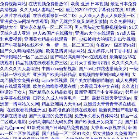
免费视频网站
|
在线视频免费播放91
|
欧美 亚洲 日本视频
|
最近日本免费
高清视频
|
久久无码人妻精品一区
|
最近的2019中文字幕资源在线
|
91成
人爽片在线观看
|
在线观看最新一区二区
|
人人澡人人妻人人爽欧美一区
|
亚洲黄色av网址在线观看
|
国产无遮挡又爽又刺激又激情
|
久久免费福利
网站大全
|
亚洲永久精品一区二区三区
|
男人舌头进女屁股视频免费
|
91天
天综合成人亚洲
|
伊人99国产在线播放
|
亚洲av大全在线观看
|
97成人福
利免费视频
|
亚洲美女精品在线观看一区
|
少妇被粗大的猛烈进出动视频
|
国产午夜福利在线不卡
|
色一情一乱一区二区三区
|
午夜av一级高清内射
|
国产久久呦呦精品视频
|
欧美激情男同志网站
|
五月婷婷六月丁香手机
|
国
产绿帽精品一区二区三区
|
国产精品高潮呻吟av在线观看
|
最新精品18在
线观看
|
精品视频在线观看免费三区
|
五月天丁香激情四射
|
久久久久久久
久久久久久人妻综合
|
中国xxxx偷拍视频
|
国产av巨作路边搭讪美女
|
一级
日韩一级欧美片
|
亚洲国产欧美日韩精品
|
9l视频自拍蝌蚪9l成人蝌蚪
|
大
鸡巴插美女免费在线
|
cijilu在线视频
|
国产美女啪啪啪啪啪啪
|
成人免费网
站在线观看视频
|
欧美色噜噜噜视频在线
|
大香蕉日本中文在线
|
久久边打
电话边干女人
|
国产精品久久精品欧美
|
最新亚洲国产中文字幕av
|
邻居中
文字幕在线观看
|
日韩久久成人特黄毛片一二区
|
最新亚洲天堂资源av
|
亚
洲第一情网站久久网
|
精品亚洲男人天堂av
|
亚洲最大青青青青操在线视
频
|
在线观看视频亚洲区
|
很黄很色的视频在线观看
|
最新免费国产电影电
视剧在线播放
|
国产无遮挡的免费视频
|
免费永久看女裸体网站
|
精品一区
二区成人电影
|
少妇高潮精品无码免费
|
国产欧美亚洲另类第二页
|
国产精
品九色porny
|
91新资源国产日韩精品免费视频
|
大香蕉av影视在线
|
韩国
av一区二区在线观看
|
国产精品一区二区91久久
|
男女激情久久免费国产
|