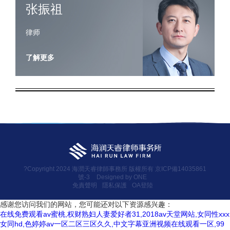
张振祖
律师
了解更多
?Copyright 2024 海潤天睿律師事務所 版權所有
京ICP備14035861
號-3
Designed by ONE
免責聲明
隱私保護
OA登陸
感谢您访问我们的网站，您可能还对以下资源感兴趣：
在线免费观看av蜜桃,权财熟妇人妻爱好者31,2018av天堂网站,女同性xxx
女同hd,色婷婷av一区二区三区久久,中文字幕亚洲视频在线观看一区,99