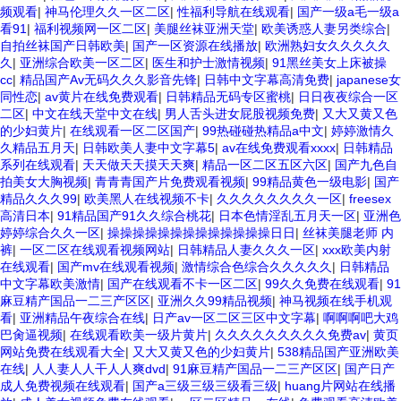
频观看
|
神马伦理久久一区二区
|
性福利导航在线观看
|
国产一级a毛一级a
看91
|
福利视频网一区二区
|
美腿丝袜亚洲天堂
|
欧美诱惑人妻另类综合
|
自拍丝袜国产日韩欧美
|
国产一区资源在线播放
|
欧洲熟妇女久久久久久
久
|
亚洲综合欧美一区二区
|
医生和护士激情视频
|
91黑丝美女上床被操
cc
|
精品国产Av无码久久久影音先锋
|
日韩中文字幕高清免费
|
japanese女
同性恋
|
av黄片在线免费观看
|
日韩精品无码专区蜜桃
|
日日夜夜综合一区
二区
|
中文在线天堂中文在线
|
男人舌头进女屁股视频免费
|
又大又黄又色
的少妇黄片
|
在线观看一区二区国产
|
99热碰碰热精品a中文
|
婷婷激情久
久精品五月天
|
日韩欧美人妻中文字幕5
|
av在线免费观看xxxx
|
日韩精品
系列在线观看
|
天天做天天摸天天爽
|
精品一区二区五区六区
|
国产九色自
拍美女大胸视频
|
青青青国产片免费观看视频
|
99精品黄色一级电影
|
国产
精品久久久99
|
欧美黑人在线视频不卡
|
久久久久久久久久一区
|
freesex
高清日本
|
91精品国产91久久综合桃花
|
日本色情淫乱五月天一区
|
亚洲色
婷婷综合久久一区
|
操操操操操操操操操操操操操日日
|
丝袜美腿老师 内
裤
|
一区二区在线观看视频网站
|
日韩精品人妻久久久一区
|
xxx欧美内射
在线观看
|
国产mv在线观看视频
|
激情综合色综合久久久久久
|
日韩精品
中文字幕欧美激情
|
国产在线观看不卡一区二区
|
99久久免费在线观看
|
91
麻豆精产国品一二三产区区
|
亚洲久久99精品视频
|
神马视频在线手机观
看
|
亚洲精品午夜综合在线
|
日产av一区二区三区中文字幕
|
啊啊啊吧大鸡
巴肏逼视频
|
在线观看欧美一级片黄片
|
久久久久久久久久久免费av
|
黄页
网站免费在线观看大全
|
又大又黄又色的少妇黄片
|
538精品国产亚洲欧美
在线
|
人人妻人人干人人爽dvd
|
91麻豆精产国品一二三产区区
|
国产日产
成人免费视频在线观看
|
国产a三级三级三级看三级
|
huang片网站在线播