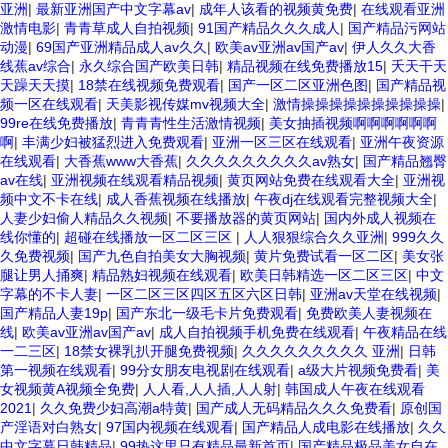
亚洲
|
最新亚洲国产中文字幕av
|
成年人该看的视频黄免费
|
在线观看亚洲
激情电影
|
青青草成人自拍视频
|
91国产精品久久久成人
|
国产精品污网站
动漫
|
69国产亚洲精品成人av久久
|
欧美av亚洲av国产av
|
伊人久久大香
线蕉av综合
|
永久综合国产欧美日韩
|
精品视频在线免费播放15
|
夭天干天
天躁天天摸
|
18禁在线视频免费观看
|
国产一区二区亚洲色图
|
国产精品视
频一区在线观看
|
天美影视传媒mv视频大全
|
激情操操操操操操操操操操
|
99re在线免费播放
|
青青青性生活激情视频
|
美女抽插视频啊啊啊啊啊啊
啊
|
丰满少妇被猛烈进入免费观看
|
亚洲一区三区在线观看
|
亚洲午夜资源
在线观看
|
大香蕉www大香蕉
|
久久久久久久久久久av熟女
|
国产精品翘臀
av在线
|
亚洲视频在线观看精品视频
|
黄页网站免费在线观看大全
|
亚洲视
频中文不卡在线
|
成人香蕉视频在线播放
|
午夜dj在线观看完整视频大全
|
人妻少妇偷人精品久久视频
|
不要播放器的黄页网站
|
国内外成人视频在
线你懂的
|
超碰在线播放一区二区三区
|
人人狠狠综合久久亚洲
|
999久久
久免费视频
|
国产九色自拍美女大胸视频
|
黄片免费试看一区二区
|
美女张
腿让男人捅爽
|
精品熟妇视频在线观看
|
欧美日韩精选一区二区三区
|
中文
字幕的不卡人妻
|
一区二区三区四区五区六区日韩
|
亚洲av天堂在线视频
|
国产精品人妻19p
|
国产东北一级毛卡片免费观看
|
免费欧美人妻视频在
线
|
欧美av亚洲av国产av
|
成人自拍视频手机免费在线观看
|
午夜精品在线
一二三区
|
18禁女裸乳扒开腿免费视频
|
久久久久久久久久久 亚洲
|
日韩
第一视频在线观看
|
99分女朋友电视剧在线观看
|
a级大片视频免费看
|
美
女视频黄A视频全免费
|
人人看,人人插,人人射
|
韩国成人午夜在线观看
2021
|
久久免费少妇高潮a特黄
|
国产成人无码精品久久久免费看
|
原创国
产淫语对白熟女
|
97国内视频在线观看
|
国产精品人成电影在线播放
|
久久
中文字幕日韩精品
|
99热这里只有精品最新首页
|
国产精品极品美女自在