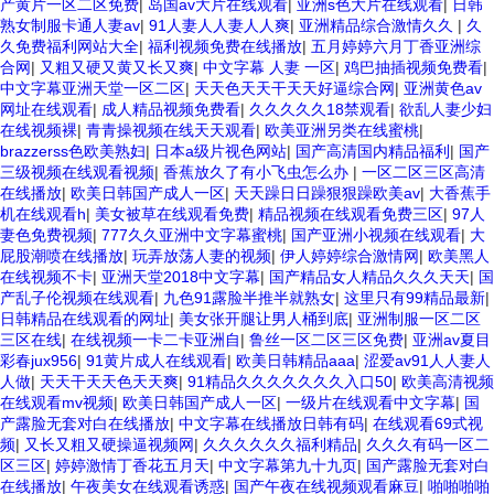
产黄片一区二区免费
|
岛国av大片在线观看
|
亚洲s色大片在线观看
|
日韩
熟女制服卡通人妻av
|
91人妻人人妻人人爽
|
亚洲精品综合激情久久
|
久
久免费福利网站大全
|
福利视频免费在线播放
|
五月婷婷六月丁香亚洲综
合网
|
又粗又硬又黄又长又爽
|
中文字幕 人妻 一区
|
鸡巴抽插视频免费看
|
中文字幕亚洲天堂一区二区
|
天天色天天干天天好逼综合网
|
亚洲黄色av
网址在线观看
|
成人精品视频免费看
|
久久久久久18禁观看
|
欲乱人妻少妇
在线视频裸
|
青青操视频在线天天观看
|
欧美亚洲另类在线蜜桃
|
brazzerss色欧美熟妇
|
日本a级片视色网站
|
国产高清国内精品福利
|
国产
三级视频在线观看视频
|
香蕉放久了有小飞虫怎么办
|
一区二区三区高清
在线播放
|
欧美日韩国产成人一区
|
天天躁日日躁狠狠躁欧美av
|
大香蕉手
机在线观看h
|
美女被草在线观看免费
|
精品视频在线观看免费三区
|
97人
妻色免费视频
|
777久久亚洲中文字幕蜜桃
|
国产亚洲小视频在线观看
|
大
屁股潮喷在线播放
|
玩弄放荡人妻的视频
|
伊人婷婷综合激情网
|
欧美黑人
在线视频不卡
|
亚洲天堂2018中文字幕
|
国产精品女人精品久久久天天
|
国
产乱子伦视频在线观看
|
九色91露脸半推半就熟女
|
这里只有99精品最新
|
日韩精品在线观看的网址
|
美女张开腿让男人桶到底
|
亚洲制服一区二区
三区在线
|
在线视频一卡二卡亚洲自
|
鲁丝一区二区三区免费
|
亚洲av夏目
彩春jux956
|
91黄片成人在线观看
|
欧美日韩精品aaa
|
涩爱av91人人妻人
人做
|
天天干天天色天天爽
|
91精品久久久久久久久入口50
|
欧美高清视频
在线观看mv视频
|
欧美日韩国产成人一区
|
一级片在线观看中文字幕
|
国
产露脸无套对白在线播放
|
中文字幕在线播放日韩有码
|
在线观看69式视
频
|
又长又粗又硬操逼视频网
|
久久久久久久福利精品
|
久久久有码一区二
区三区
|
婷婷激情丁香花五月天
|
中文字幕第九十九页
|
国产露脸无套对白
在线播放
|
午夜美女在线观看诱惑
|
国产午夜在线视频观看麻豆
|
啪啪啪啪