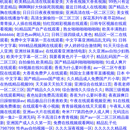
机观看
|
欧美精品高清在线观看爱美
|
大香蕉视频大香蕉视频
|
99热只有这
里是精品
|
啊啊啊好大快操死我视频
|
最近日韩成人在线视频
|
国产精品大
胸在线播放
|
日日日日夜夜夜狠狠操
|
亚洲高清在线一区二区三区
|
美女视
频在线播放午夜
|
高清女厕偷拍一区二区三区
|
探花系列午夜寻花88av
|
青青操人人插在线视频
|
怡红院精彩视频在线观看
|
日韩专区视频在线观
看视频
|
91精品国产自产在线观看,
|
熟女啪啪啪啪啪啪啪
|
欧美丰满熟妇
bbbbbb
|
老汉色av网站入口
|
日韩三级四级成人黄色
|
精品区一区二在线
观看
|
免费中文字幕第一页在线观看
|
中文字幕亚洲精品乱无码
|
91 日韩
中文字幕
|
999精品视频网在线观看
|
伊人婷婷综合激情网
|
91天天综合成
人亚洲
|
亚洲丝袜美腿av
|
在线观看亚洲激情电影
|
久久亚洲av自拍少妇熟
女
|
欧美中文字幕一区二区
|
我要看黄色片子一级片子
|
精品乱码国产一区
二区三区
|
自拍偷拍,欧美精品
|
国产精品福利啪啪啪啪啪啪
|
91成人爽片
在线观看
|
69视频在线91观看
|
香蕉为什么要叫香蕉
|
av一区二区午夜影
院在线观看
|
大香蕉免费尹人在线观看
|
韩国女主播青草直播视频
|
日本 中
出 中文字幕
|
国产精品xxxx国产喷水
|
久久精品成人免费国产片小草
|
国产
在热线精品视频99
|
天天操天天拍天天操
|
亚洲综合在线第11页
|
香蕉老师
一区二区三区
|
国产精品久久久99
|
综合激情久久综合久久
|
韩国三级视频
在线观看网站
|
夜色短剧免费高清观看
|
香蕉为什么要叫香蕉
|
夜夜躁爽日
日躁狠狠躁av
|
精品极品日日夜夜欧美
|
午夜在线观看视频亚洲
|
91在线视
频免费播放
|
在线观看午夜小视频
|
青青操视频在线天天观看
|
午夜私人视
频在线观看
|
亚洲av大片在线观看
|
奇米777第四色伊人成人网
|
无码流出
第一集2一亚洲无码
|
不卡高清日本青青视频
|
国产av一区二区三区精品最
新
|
亚洲国产成人久久笫一页
|
免费在线视频观看网站
|
精品乱子伦
798799
|
性色av自拍视频一区
|
久久久深夜视频一区
|
久久久久久精品视