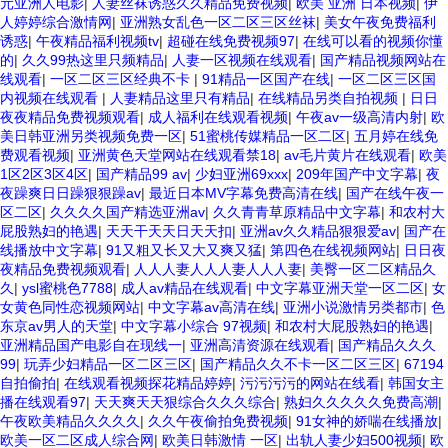
元亚洲人电影
|
人妻丝袜诱惑久久精品免费视频
|
欧美 亚洲 日本视频
|
伊
人婷婷综合激情网
|
亚洲熟女乱色一区二区三区丝袜
|
美女午夜免费福利
诱惑
|
午夜精品福利视频tv
|
超碰在线免费视频97
|
在线可以看的视频你懂
的
|
久久99热这里只频精品
|
人妻一区视频在线观看
|
国产精品视频网站在
线观看
|
一区二区三区经典不卡
|
91精品一区国产在线
|
一区二区三区国
内视频在线观看
|
人妻精品这里只有精品
|
在线精品另类自拍视频
|
日日
夜夜精品免费视频观看
|
成人福利在线观看视频
|
午夜av一级高清内射
|
欧
美日韩亚洲另类视频免费一区
|
51蜜桃传媒精品一区二区
|
五月婷在线免
费观看视频
|
亚洲黄色天堂网站在线观看禁18
|
av毛片黄片在线观看
|
欧美
1区2区3区4区
|
国产精品99 av
|
少妇亚洲69xxx
|
209年国产中文字幕
|
夜
夜躁爽日日躁狠狠躁av
|
最近日本MV字幕免费高清在线
|
国产在线午夜一
区二区
|
久久久久国产精选亚洲av
|
久久青青草原精品中文字幕
|
和农村大
屁股熟妇的艳遇
|
天天干天天日天天扣
|
亚洲av久久精品狠狠爱av
|
国产在
线播放中文字幕
|
91又粗又长又大又爽又猛
|
第四色在线视频网站
|
日日夜
夜精品免费视频观看
|
人人人妻人人人妻人人人妻
|
美臀一区二区精品久
久
|
ysl蜜桃色7788
|
成人av精品在线观看
|
中文字幕亚洲天堂一区二区
|
女
女黄色同性恋视频网站
|
中文字幕av高清在线
|
亚洲小说激情另类都市
|
色
东京av男人的天堂
|
中文字幕小综合 97视频
|
和农村大屁股熟妇的艳遇
|
亚洲精品国产电影自在现线一
|
亚洲高清资源在线观看
|
国产精品久久久
99
|
玩弄少妇精品一区二区三区
|
国产精品久久不卡一区二区三区
|
67194
自拍偷拍
|
在线观看视频探花精品婷婷
|
污污污污的网站在线看
|
韩国女主
播在线观看97
|
天天爽天天狠综合久久久综合
|
熟妇久久久久久免费高潮
|
午夜欧美精品久久久久
|
久久午夜偷拍免费视频
|
91女神的娇喘在线播放
|
欧美一区二区成人综合网
|
欧美日韩激情 一区
|
出轨人妻少妇500视频
|
欧