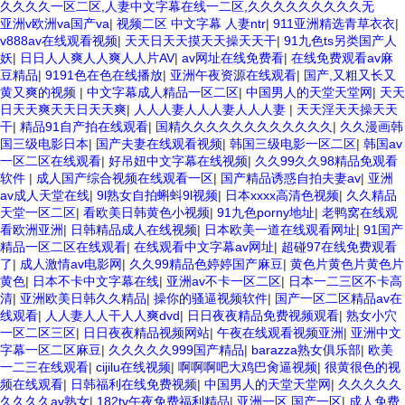
久久久久一区二区,人妻中文字幕在线一二区,久久久久久久久久久无
亚洲v欧洲va国产va
|
视频二区 中文字幕 人妻ntr
|
911亚洲精选青草衣衣
|
v888av在线观看视频
|
天天日天天摸天天操天天干
|
91九色ts另类国产人
妖
|
日日人人爽人人爽人人片AV
|
av网址在线免费看
|
在线免费观看av麻
豆精品
|
9191色在色在线播放
|
亚洲午夜资源在线观看
|
国产,又粗又长又
黄又爽的视频
|
中文字幕成人精品一区二区
|
中国男人的天堂天堂网
|
天天
日天天爽天天日天天爽
|
人人人妻人人人妻人人人妻
|
天天淫天天操天天
干
|
精品91自产拍在线观看
|
国精久久久久久久久久久久久久
|
久久漫画韩
国三级电影日本
|
国产夫妻在线观看视频
|
韩国三级电影一区二区
|
韩国av
一区二区在线观看
|
好吊妞中文字幕在线视频
|
久久99久久98精品免观看
软件
|
成人国产综合视频在线观看一区
|
国产精品诱惑自拍夫妻av
|
亚洲
av成人天堂在线
|
9l熟女自拍蝌蚪9l视频
|
日本xxxx高清色视频
|
久久精品
天堂一区二区
|
看欧美日韩黄色小视频
|
91九色porny地址
|
老鸭窝在线观
看欧洲亚洲
|
日韩精品成人在线视频
|
日本欧美一道在线观看网址
|
91国产
精品一区二区在线观看
|
在线观看中文字幕av网址
|
超碰97在线免费观看
了
|
成人激情av电影网
|
久久99精品色婷婷国产麻豆
|
黄色片黄色片黄色片
黄色
|
日本不卡中文字幕在线
|
亚洲av不卡一区二区
|
日本一二三区不卡高
清
|
亚洲欧美日韩久久精品
|
操你的骚逼视频软件
|
国产一区二区精品av在
线观看
|
人人妻人人干人人爽dvd
|
日日夜夜精品免费视频观看
|
熟女小穴
一区二区三区
|
日日夜夜精品视频网站
|
午夜在线观看视频亚洲
|
亚洲中文
字幕一区二区麻豆
|
久久久久久999国产精品
|
barazza熟女俱乐部
|
欧美
一二三在线观看
|
cijilu在线视频
|
啊啊啊吧大鸡巴肏逼视频
|
很黄很色的视
频在线观看
|
日韩福利在线免费视频
|
中国男人的天堂天堂网
|
久久久久久
久久久久av熟女
|
182tv午夜免费福利精品
|
亚洲一区 国产一区
|
成人免费