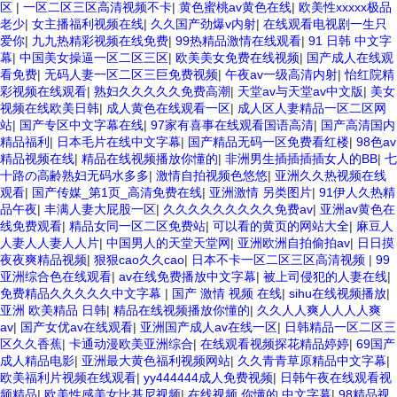
区
|
一区二区三区高清视频不卡
|
黄色蜜桃av黄色在线
|
欧美性xxxxx极品
老少
|
女主播福利视频在线
|
久久国产劲爆v内射
|
在线观看电视剧一生只
爱你
|
九九热精彩视频在线免费
|
99热精品激情在线观看
|
91 日韩 中文字
幕
|
中国美女操逼一区二区三区
|
欧美美女免费在线视频
|
国产成人在线观
看免费
|
无码人妻一区二区三巨免费视频
|
午夜av一级高清内射
|
怡红院精
彩视频在线观看
|
熟妇久久久久久免费高潮
|
天堂av与天堂av中文版
|
美女
视频在线欧美日韩
|
成人黄色在线观看一区
|
成人区人妻精品一区二区网
站
|
国产专区中文字幕在线
|
97家有喜事在线观看国语高清
|
国产高清国内
精品福利
|
日本毛片在线中文字幕
|
国产精品无码一区免费看红楼
|
98色av
精品视频在线
|
精品在线视频播放你懂的
|
非洲男生插插插插女人的BB
|
七
十路の高齢熟妇无码水多多
|
激情自拍视频色悠悠
|
亚洲久久热视频在线
观看
|
国产传媒_第1页_高清免费在线
|
亚洲激情 另类图片
|
91伊人久热精
品午夜
|
丰满人妻大屁股一区
|
久久久久久久久久久免费av
|
亚洲av黄色在
线免费观看
|
精品女同一区二区免费站
|
可以看的黄页的网站大全
|
麻豆人
人妻人人妻人人片
|
中国男人的天堂天堂网
|
亚洲欧洲自拍偷拍av
|
日日摸
夜夜爽精品视频
|
狠狠cao久久cao
|
日本不卡一区二区三区高清视频
|
99
亚洲综合色在线观看
|
av在线免费播放中文字幕
|
被上司侵犯的人妻在线
|
免费精品久久久久久中文字幕
|
国产 激情 视频 在线
|
sihu在线视频播放
|
亚洲 欧美精品 日韩
|
精品在线视频播放你懂的
|
久久人人爽人人人人爽
av
|
国产女优av在线观看
|
亚洲国产成人av在线一区
|
日韩精品一区二区三
区久久香蕉
|
卡通动漫欧美亚洲综合
|
在线观看视频探花精品婷婷
|
69国产
成人精品电影
|
亚洲最大黄色福利视频网站
|
久久青青草原精品中文字幕
|
欧美福利片视频在线观看
|
yy444444成人免费视频
|
日韩午夜在线观看视
频精品
|
欧美性感美女比基尼视频
|
在线视频 你懂的 中文字幕
|
98精品视