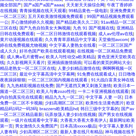
频全部国产
|
国产a国产a国产aaaa
|
天天射天天操综合网
|
午夜丁香婷婷
在线视频
|
青青操视频在线天天观看
|
99精品黄色一级电影
|
亚洲免费黄片
一区二区三区
|
五月天欧美激情视频免费观看
|
99国产精品视频免费观看
一公
|
开心激情婷婷久久视频
|
国产精品欧美久久二区
|
91av精品一区二区
三区在线
|
国产九色自拍美女大胸视频
|
九色 91 国产视频在线
|
亚洲精品
日韩在线免费观看
|
一区二区日韩激情在线观看视频
|
成人av伦理av在线
|
黄片动漫视频在线观看
|
久久青青草原精品中文字幕
|
天堂偷拍avcom
|
婷
婷在线免费视频尤物视频
|
中文字幕人妻熟女在线看
|
一区二区三区国产
成人久久
|
好吊色国产欧美在线观看视频
|
在线视频一区二区精品免费观
看
|
成人爽a毛片蜜臀av
|
欧美人与性动交a欧美精品
|
黄色亚洲天堂欧美在
线
|
久久影视网天天看片
|
亚洲插插激情插插
|
可以看的黄页的网站大全
|
精品老熟女一区二区三区在线
|
人妻少妇精品激情在线
|
啊啊啊视频一区
二区三区
|
最近中文字幕高清中文字幕网
|
91免费在线观看成人
|
日日噜噜
夜夜躁躁狠狠
|
一区二区三区国内视频在线观看
|
91大战白富美女神在线
看
|
九九热精彩视频在线免费
|
国产无遮挡又爽又刺激又激情
|
欧美日本一
频道一区二区三区
|
欧美人与禽zozo性伦
|
一卡二卡亚洲视频在线观看
|
国
内自拍真实伦在线观看
|
精品九九九一区二区
|
中文字幕 人妻 一区
|
日本
免费一区二区不卡视频
|
少妇高潮区二区三区
|
欧美性生活黄色图片
|
欧亚
精品码1码2一码3码
|
brazzers欧美精品hd
|
韩日三级中文字幕的
|
国产av
一区二区三区精品最新
|
玩弄放荡人妻少妇在线视频
|
国产男女在线视频
观看
|
一级片在线观看中文字幕
|
大香蕉大香蕉大香蕉伊人
|
最新网址欧美
第一页
|
男女激情久久免费国产
|
日本高清xxxxx极品
|
中文字幕人妻系列
人妻有码
|
少妇高潮区二区三区
|
最新人妻在线只有精品
|
神马视频在线手