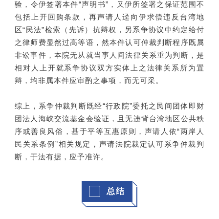
验，令伊签署本件“声明书”，又伊所签署之保证范围不
包括上开回购条款，再声请人迳向伊求偿违反台湾地
区“民法”检索（先诉）抗辩权，另系争协议中约定给付
之律师费显然过高等语，然本件认可仲裁判断程序既属
非讼事件，本院无从就当事人间法律关系重为判断，是
相对人上开就系争协议双方实体上之法律关系所为置
辩，均非属本件应审酌之事项，而无可采。
综上，系争仲裁判断既经“行政院”委托之民间团体即财
团法人海峡交流基金会验证，且无违背台湾地区公共秩
序或善良风俗，基于平等互惠原则，声请人依“两岸人
民关系条例”相关规定，声请法院裁定认可系争仲裁判
断，于法有据，应予准许。
总结