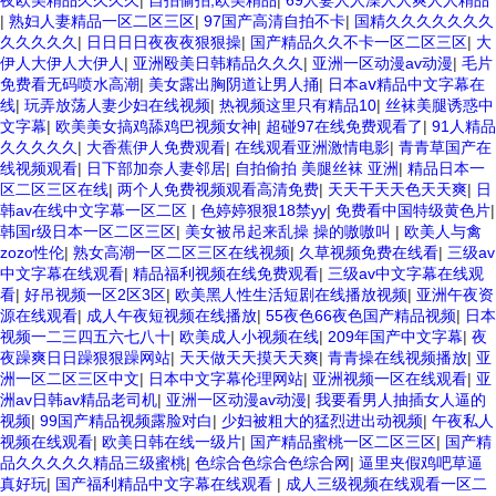
夜欧美精品久久久久
|
自拍偷拍,欧美精品
|
69人妻人人澡人人爽人人精品
|
熟妇人妻精品一区二区三区
|
97国产高清自拍不卡
|
国精久久久久久久久
久久久久久
|
日日日日夜夜夜狠狠操
|
国产精品久久不卡一区二区三区
|
大
伊人大伊人大伊人
|
亚洲殴美日韩精品久久久
|
亚洲一区动漫av动漫
|
毛片
免费看无码喷水高潮
|
美女露出胸阴道让男人捅
|
日本aⅴ精品中文字幕在
线
|
玩弄放荡人妻少妇在线视频
|
热视频这里只有精品10
|
丝袜美腿诱惑中
文字幕
|
欧美美女搞鸡舔鸡巴视频女神
|
超碰97在线免费观看了
|
91人精品
久久久久久
|
大香蕉伊人免费观看
|
在线观看亚洲激情电影
|
青青草国产在
线视频观看
|
日下部加奈人妻邻居
|
自拍偷拍 美腿丝袜 亚洲
|
精品日本一
区二区三区在线
|
两个人免费视频观看高清免费
|
天天干天天色天天爽
|
日
韩av在线中文字幕一区二区
|
色婷婷狠狠18禁yy
|
免费看中国特级黄色片
|
韩国r级日本一区二区三区
|
美女被吊起来乱操 操的嗷嗷叫
|
欧美人与禽
zozo性伦
|
熟女高潮一区二区三区在线视频
|
久草视频免费在线看
|
三级av
中文字幕在线观看
|
精品福利视频在线免费观看
|
三级av中文字幕在线观
看
|
好吊视频一区2区3区
|
欧美黑人性生活短剧在线播放视频
|
亚洲午夜资
源在线观看
|
成人午夜短视频在线播放
|
55夜色66夜色国产精品视频
|
日本
视频一二三四五六七八十
|
欧美成人小视频在线
|
209年国产中文字幕
|
夜
夜躁爽日日躁狠狠躁网站
|
天天做天天摸天天爽
|
青青操在线视频播放
|
亚
洲一区二区三区中文
|
日本中文字幕伦理网站
|
亚洲视频一区在线观看
|
亚
洲av日韩av精品老司机
|
亚洲一区动漫av动漫
|
我要看男人抽插女人逼的
视频
|
99国产精品视频露脸对白
|
少妇被粗大的猛烈进出动视频
|
午夜私人
视频在线观看
|
欧美日韩在线一级片
|
国产精品蜜桃一区二区三区
|
国产精
品久久久久久精品三级蜜桃
|
色综合色综合色综合网
|
逼里夹假鸡吧草逼
真好玩
|
国产福利精品中文字幕在线观看
|
成人三级视频在线观看一区二