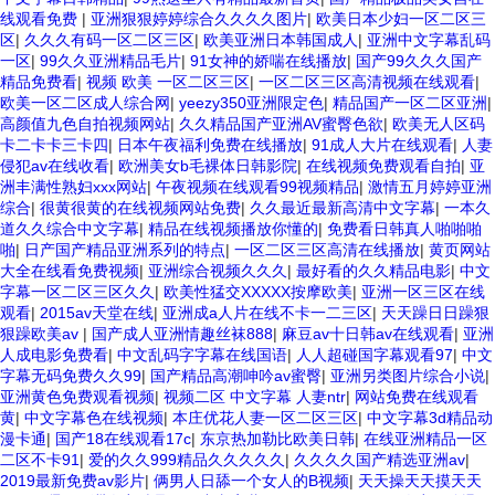
线观看免费
|
亚洲狠狠婷婷综合久久久久图片
|
欧美日本少妇一区二区三
区
|
久久久有码一区二区三区
|
欧美亚洲日本韩国成人
|
亚洲中文字幕乱码
一区
|
99久久亚洲精品毛片
|
91女神的娇喘在线播放
|
国产99久久久国产
精品免费看
|
视频 欧美 一区二区三区
|
一区二区三区高清视频在线观看
|
欧美一区二区成人综合网
|
yeezy350亚洲限定色
|
精品国产一区二区亚洲
|
高颜值九色自拍视频网站
|
久久精品国产亚洲AV蜜臀色欲
|
欧美无人区码
卡二卡卡三卡四
|
日本午夜福利免费在线播放
|
91成人大片在线观看
|
人妻
侵犯av在线收看
|
欧洲美女b毛裸体日韩影院
|
在线视频免费观看自拍
|
亚
洲丰满性熟妇xxx网站
|
午夜视频在线观看99视频精品
|
激情五月婷婷亚洲
综合
|
很黄很黄的在线视频网站免费
|
久久最近最新高清中文字幕
|
一本久
道久久综合中文字幕
|
精品在线视频播放你懂的
|
免费看日韩真人啪啪啪
啪
|
日产国产精品亚洲系列的特点
|
一区二区三区高清在线播放
|
黄页网站
大全在线看免费视频
|
亚洲综合视频久久久
|
最好看的久久精品电影
|
中文
字幕一区二区三区久久
|
欧美性猛交XXXXX按摩欧美
|
亚洲一区三区在线
观看
|
2015av天堂在线
|
亚洲成a人片在线不卡一二三区
|
天天躁日日躁狠
狠躁欧美av
|
国产成人亚洲情趣丝袜888
|
麻豆av十日韩av在线观看
|
亚洲
人成电影免费看
|
中文乱码字字幕在线国语
|
人人超碰国字幕观看97
|
中文
字幕无码免费久久99
|
国产精品高潮呻吟av蜜臀
|
亚洲另类图片综合小说
|
亚洲黄色免费观看视频
|
视频二区 中文字幕 人妻ntr
|
网站免费在线观看
黄
|
中文字幕色在线视频
|
本庄优花人妻一区二区三区
|
中文字幕3d精品动
漫卡通
|
国产18在线观看17c
|
东京热加勒比欧美日韩
|
在线亚洲精品一区
二区不卡91
|
爱的久久999精品久久久久久
|
久久久久国产精选亚洲av
|
2019最新免费av影片
|
俩男人日舔一个女人的B视频
|
天天操天天摸天天