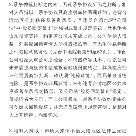
2.系争仲裁判断之内容，乃就系争协议所为之判断，相
对人虽辩以：系争协议具高度射幸性系属赌约，违背台
湾地区公共秩序及善良风俗，且违反台湾地区“公司
法”中“股份回笼禁止”之强制或禁止规定等语，然系争协
议系投资契约，约定若公司未完成上市，公司创始人傅
某、刘某应回购声请人所持股权乙节，有系争仲裁判断
之仲裁庭意见可佐（见台中地院卷第59至63页），审酌
公司创始人就公司之经营，不纯然依靠几率，而就公司
未来展望与投资者达成投资款项回购约定，其风险应经
评估而属商业判断，难认属“纯粹赌博”，而易肇致道德
危险，是系争协议非属赌博，未有违背台湾地区公共秩
序或善良风俗之情形。又公司法“股份回笼禁止”规定，
所规范者为公司，而非公司股东，是系争协议约定由公
司创始人回购股权，并无违反该禁止规定甚明，是相对
人上开所辩，均难凭采。
3.相对人辩以：声请人乘伊不谙大陆地区法律且无经