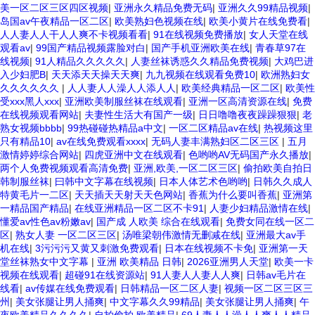
美一区二区三区四区视频
|
亚洲永久精品免费无码
|
亚洲久久99精品视频
|
岛国av午夜精品一区二区
|
欧美熟妇色视频在线
|
欧美小黄片在线免费看
|
人人妻人人干人人爽不卡视频看看
|
91在线视频免费播放
|
女人天堂在线
观看av
|
99国产精品视频露脸对白
|
国产手机亚洲欧美在线
|
青春草97在
线视频
|
91人精品久久久久久
|
人妻丝袜诱惑久久精品免费视频
|
大鸡巴进
入少妇肥B
|
天天添天天操天天爽
|
九九视频在线观看免费10
|
欧洲熟妇女
久久久久久久
|
人人妻人人澡人人添人人
|
欧美经典精品一区二区
|
欧美性
受xxx黑人xxx
|
亚洲欧美制服丝袜在线观看
|
亚洲一区高清资源在线
|
免费
在线视频观看网站
|
夫妻性生活大有国产一级
|
日日噜噜夜夜躁躁狠狠
|
老
熟女视频bbbb
|
99热碰碰热精品a中文
|
一区二区精品av在线
|
热视频这里
只有精品10
|
av在线免费观看xxxx
|
无码人妻丰满熟妇区二区三区
|
五月
激情婷婷综合网站
|
四虎亚洲中文在线观看
|
色哟哟AV无码国产永久播放
|
两个人免费视频观看高清免费
|
亚洲,欧美,一区二区三区
|
偷拍欧美自拍日
韩制服丝袜
|
曰韩中文字幕在线视频
|
日本人体艺术色哟哟
|
日韩久久成人
特黄毛片一二区
|
天天插天天射天天色网站
|
香蕉为什么要叫香蕉
|
亚洲第
一精品国产精品
|
在线亚洲精品一区二区不卡91
|
人妻少妇精品激情在线
|
懂爱av性色av粉嫩av
|
国产成 人欧美 综合在线观看
|
免费女同在线一区二
区
|
熟女人妻 一区二区三区
|
汤唯梁朝伟激情无删减在线
|
亚洲最大av手
机在线
|
3污污污又黄又刺激免费观看
|
日本在线视频不卡免
|
亚洲第一天
堂丝袜熟女中文字幕
|
亚洲 欧美精品 日韩
|
2026亚洲男人天堂
|
欧美一卡
视频在线观看
|
超碰91在线资源站
|
91人妻人人妻人人爽
|
日韩av毛片在
线看
|
av传媒在线免费观看
|
日韩精品一区二区人妻
|
视频一区二区三区三
州
|
美女张腿让男人捅爽
|
中文字幕久久99精品
|
美女张腿让男人捅爽
|
午