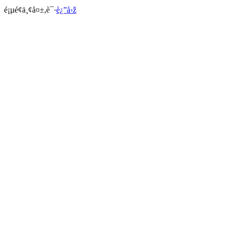
é¡µé¢ä¸¢å¤±,è¯·
è¿”å›ž